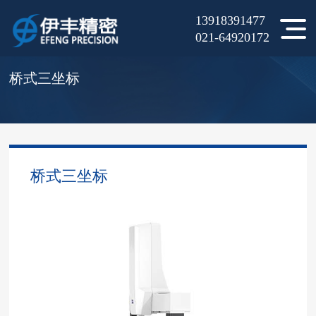
13918391477
当前位置：
产品中心
>
三坐标测量机
>
桥式三坐标
>
021-64920172
桥式三坐标
桥式三坐标