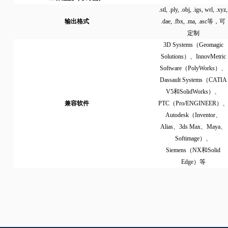
.stl, .ply, .obj, .igs, wrl, .xyz,
输出格式
.dae, .fbx, .ma, .asc等，可
定制
3D Systems（Geomagic
Solutions）、InnovMetric
Software（PolyWorks）、
Dassault Systems（CATIA
V5和SolidWorks）、
兼容软件
PTC（Pro/ENGINEER）
Autodesk（Inventor、
Alias、3ds Max、Maya、
Softimage）、
Siemens（NX和Solid
Edge）等