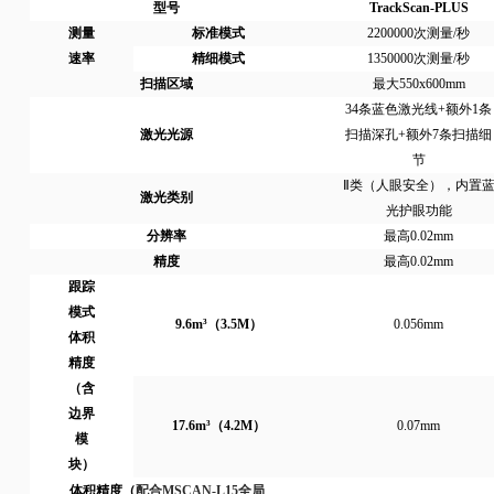
型号
TrackScan-PLUS
测量
标准模式
2200000次测量/秒
速率
精细模式
1350000次测量/秒
扫描区域
最大550x600mm
34条蓝色激光线+额外1条
激光光源
扫描深孔+额外7条扫描细
节
Ⅱ类（人眼安全），内置
激光类别
光护眼功能
分辨率
最高0.02mm
精度
最高0.02mm
跟踪
模式
9.6m³（3.5M）
0.056mm
体积
精度
（含
边界
17.6m³（4.2M）
0.07mm
模
块）
体积精度（
配合MSCAN-L15全局